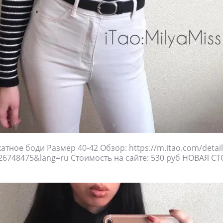
атное боди Размер 40-42 Обзор: https://m.itao.com/detai
26748475&lang=ru Стоимость на сайте: 530 руб НОВАЯ С