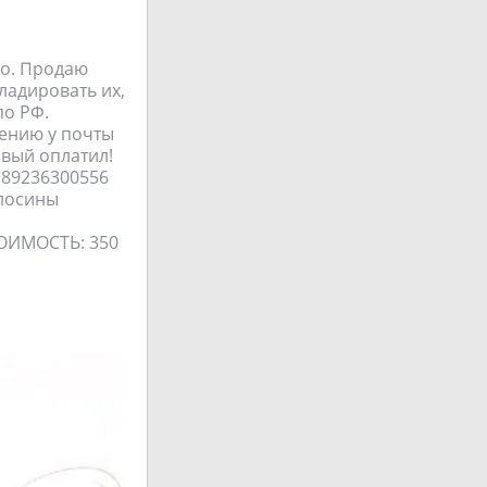
то. Продаю
ладировать их,
по РФ.
лению у почты
рвый оплатил!
 89236300556
 лосины
ТОИМОСТЬ: 350