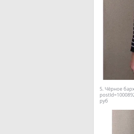
5. Чёрное барх
postId=100089
руб