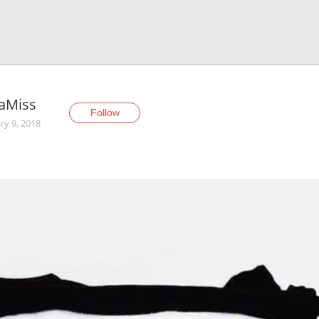
aMiss
Follow
ry 9, 2018