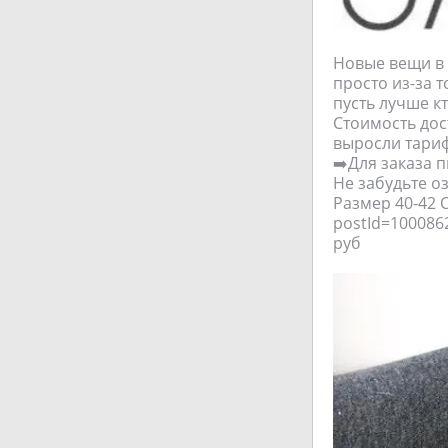
Новые вещи в 
просто из-за 
пусть лучше кт
Стоимость дос
выросли тариф
➡️Для заказа 
Не забудьте о
Размер 40-42 О
postId=100086
руб