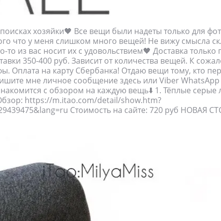
поисках хозяйки🖤 Все вещи были надеты только для фо
того что у меня слишком много вещей! Не вижу смысла ск
о-то из вас носит их с удовольствием🖤 Доставка только 
тавки 350-400 руб. Зависит от количества вещей. К сожа
ы. Оплата на карту Сбербанка! Отдаю вещи тому, кто пе
пишите мне личное сообщение здесь или Viber WhatsApp
знакомится с обзором на каждую вещь⬇️ 1. Тёплые серые
бзор: https://m.itao.com/detail/show.htm?
29439475&lang=ru Стоимость на сайте: 720 руб НОВАЯ С