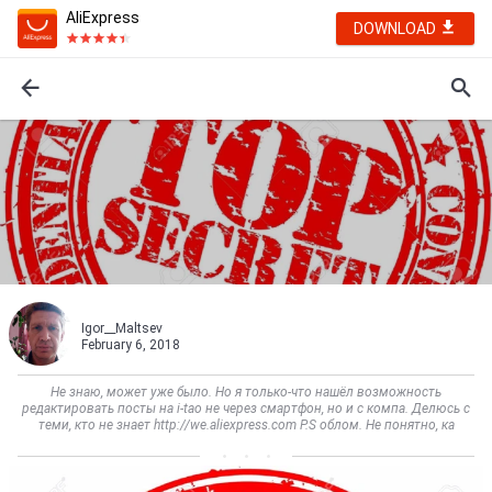
AliExpress
DOWNLOAD
Igor__Maltsev
February 6, 2018
Не знаю, может уже было. Но я только-что нашёл возможность
редактировать посты на i-tao не через смартфон, но и с компа. Делюсь с
теми, кто не знает http://we.aliexpress.com P.S облом. Не понятно, ка