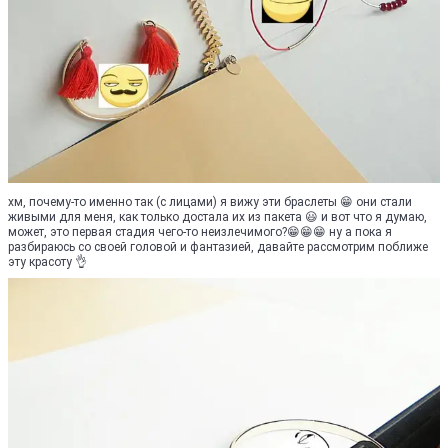
хм, почему-то именно так (с лицами) я вижу эти браслеты 😁 они стали
живыми для меня, как только достала их из пакета 😃 и вот что я думаю,
может, это первая стадия чего-то неизлечимого?😁😁😁 ну а пока я
разбираюсь со своей головой и фантазией, давайте рассмотрим поближе
эту красоту 👌