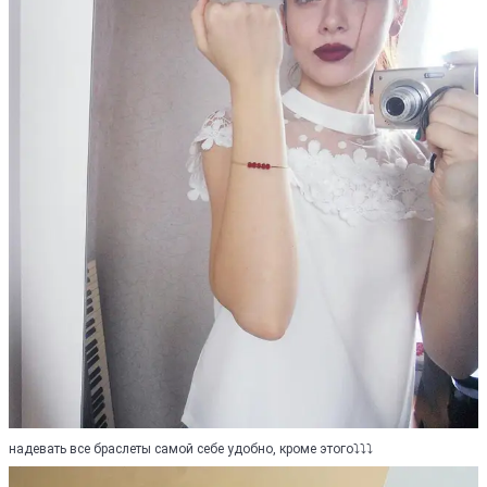
надевать все браслеты самой себе удобно, кроме этого⤵⤵⤵