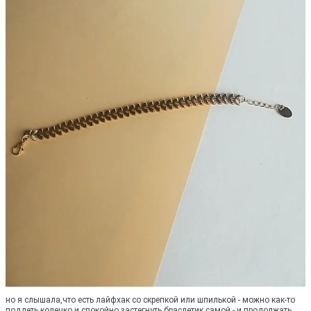
но я слышала,что есть лайфхак со скрепкой или шпилькой - можно как-то
поддеть колечко и спокойно застегнуть браслетик самой - и продолжать