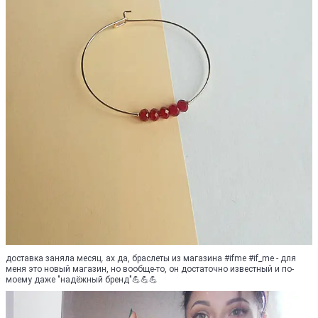
доставка заняла месяц. ах да, браслеты из магазина #ifme #if_me - для
меня это новый магазин, но вообще-то, он достаточно известный и по-
моему даже "надёжный бренд"💪💪💪