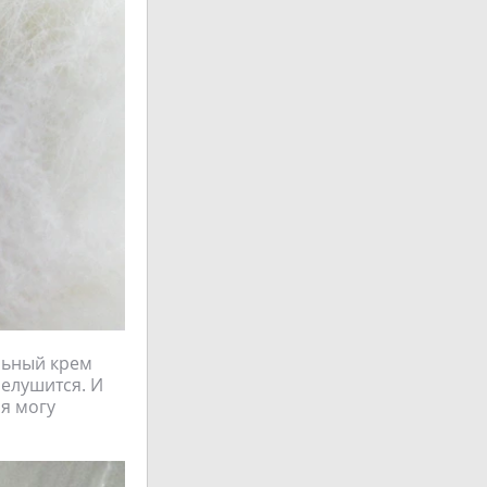
льный крем
шелушится. И
 я могу