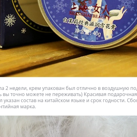
ла 2 недели, крем упакован был отлично в воздушную под
ь вы точно можете не переживать) Красивая подарочная
л указан состав на китайском языке и срок годности. Сбо
нтийная марка.