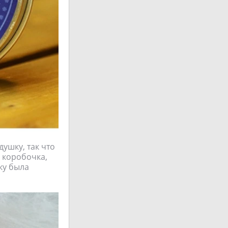
ушку, так что
 коробочка,
ку была