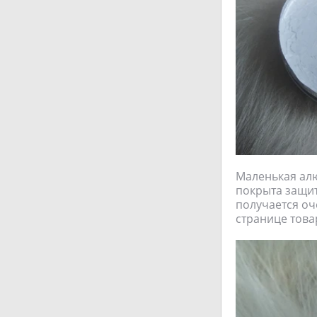
Маленькая алю
покрыта защит
получается оч
странице това