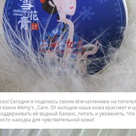
сех! Сегодня я поделюсь своим впечатлением на питате
агазина #Amy's _Care. От холодов наша кожа краснеет и 
оддерживать её водный баланс, питать и увлажнять. Что
росто находка для чувствительной кожи!