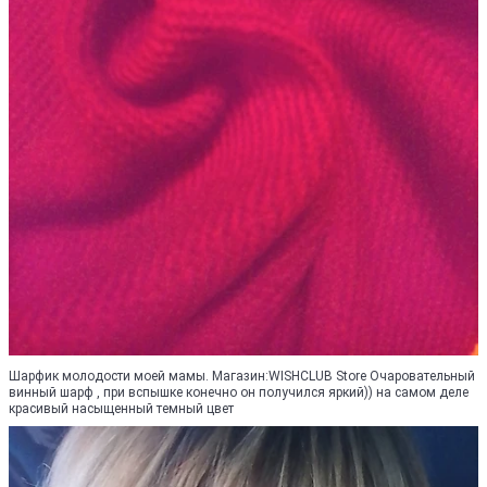
Шарфик молодости моей мамы. Магазин:WISHCLUB Store Очаровательный
винный шарф , при вспышке конечно он получился яркий)) на самом деле
красивый насыщенный темный цвет