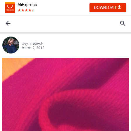
AliExpress
DOWNLOAD
♔ღmilediღ♔
March 2, 2018