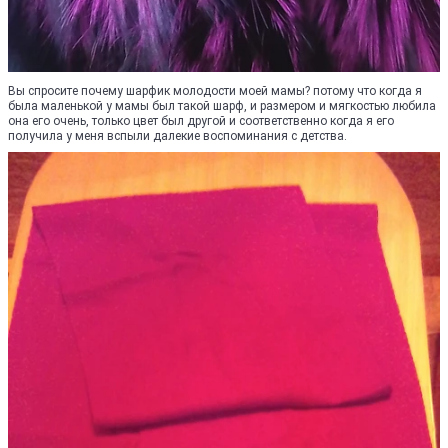
Вы спросите почему шарфик молодости моей мамы? потому что когда я
была маленькой у мамы был такой шарф, и размером и мягкостью любила
она его очень, только цвет был другой и соответственно когда я его
получила у меня вспыли далекие воспоминания с детства.