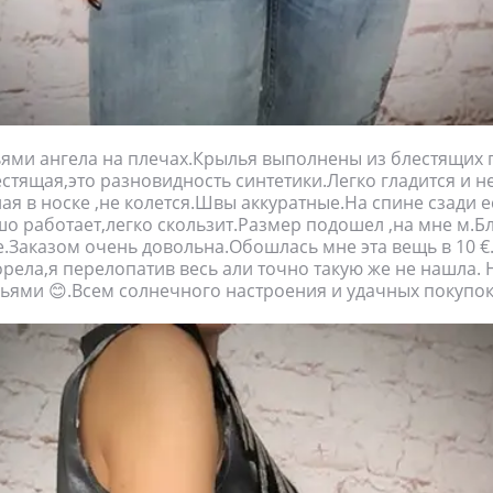
ьями ангела на плечах.Крылья выполнены из блестящих 
естящая,это разновидность синтетики.Легко гладится и н
ая в носке ,не колется.Швы аккуратные.На спине сзади е
о работает,легко скользит.Размер подошел ,на мне м.Бл
.Заказом очень довольна.Обошлась мне эта вещь в 10 
орела,я перелопатив весь али точно такую же не нашла.
льями 😊.Всем солнечного настроения и удачных покупок