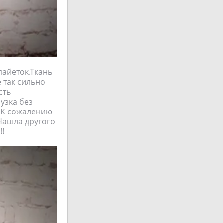
пайеток.Ткань
е так сильно
сть
узка без
€.К сожалению
 Нашла другого
!!