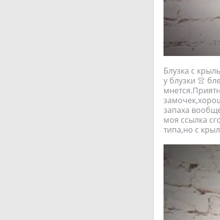
Блузка с крыл
у блузки 👚 бл
мнется.Приятн
замочек,хорош
запаха вообще
моя ссылка сг
типа,но с кры