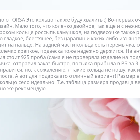
о от ORSA Это кольцо так же буду хвалить :) Во-первых о
зайн. Мало того, что колечко двойное, так еще и с нежн
ироком кольце россыпь камушков, на подвесочке также 
о гладкое, блестящее, без царапин и каких-либо изъяно
ит на пальце. На задней части кольца есть перемычка,
Колечко крепкое, подвеска тоже надежно держится. На в
ия стоит 925 проба (сама я не проверяла изделие на под
чка, отправил заказ быстро, посылка прибыла в РБ за 3 
равится, но, к сожалению, я такие кольца не ношу, как 
оста. А вот для подарка это отличный вариант! Размер 
 кольцо село идеально. Т.е. таблица размера продавца ве
но же рекомендую.