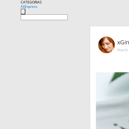
CATEGORIAS
AliExpress
xGi
March 