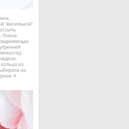
чень
ой "висюлькой"
россыпь
в. Очень
 соединяющаа
нутренней
линность).
недели.
и кольцо из
выбирала на
рная. К