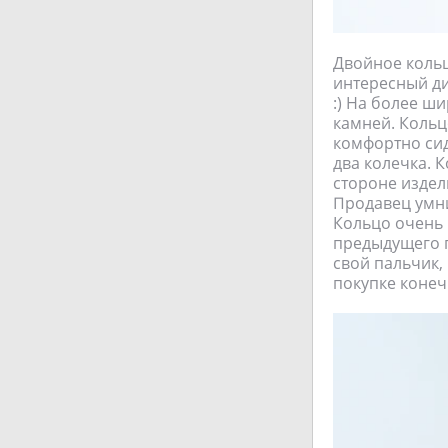
Двойное кольц
интересный ди
:) На более ш
камней. Кольц
комфортно сид
два колечка. 
стороне издел
Продавец умни
Кольцо очень н
предыдущего п
свой пальчик,
покупке конеч