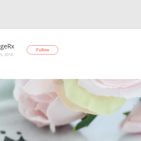
ngeRx
Follow
5, 2018