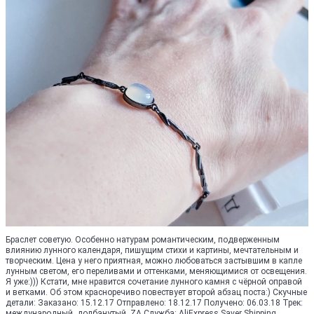
Браслет советую. Особенно натурам романтическим, подверженным
влиянию лунного календаря, пишущим стихи и картины, мечтательным и
творческим. Цена у него приятная, можно любоваться застывшим в капле
лунным светом, его переливами и оттенками, меняющимися от освещения.
Я уже:))) Кстати, мне нравится сочетание лунного камня с чёрной оправой
и ветками. Об этом красноречиво повествует второй абзац поста:) Скучные
детали: Заказано: 15.12.17 Отправлено: 18.12.17 Получено: 06.03.18 Трек:
международный, долбанутый, ZA Служба: AliExpress Saver Shipping