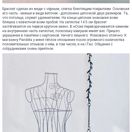
Браслет сделан из меди с чёрным, слегка блестящим покрытием. Основная
его часть - звенья в виде веточек - дополнена цепочкой двух размеров. Та,
что потолще, служит удлинителем. На конце цепочки знакомая всем
бляшка с известной всем пробой. На запястье 14.5 см браслет
застёгивается на первое крупное звено. В нОске переворачивается камнем
на внутреннюю часть запястья, поскольку камушек имеет вес. Пришло
украшение в пакетике с картонкой. Ничего лишнего. Упаковано отлично. К
магазину Pandela у меня тёплое отношение после огромного количества
положительных отзывов о нём, в том числе, и на iTao. Общение с
сотрудниками очень приятное.