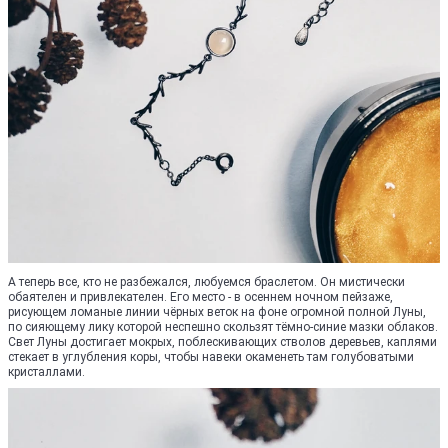
А теперь все, кто не разбежался, любуемся браслетом. Он мистически
обаятелен и привлекателен. Его место - в осеннем ночном пейзаже,
рисующем ломаные линии чёрных веток на фоне огромной полной Луны,
по сияющему лику которой неспешно скользят тёмно-синие мазки облаков.
Свет Луны достигает мокрых, поблескивающих стволов деревьев, каплями
стекает в углубления коры, чтобы навеки окаменеть там голубоватыми
кристаллами.