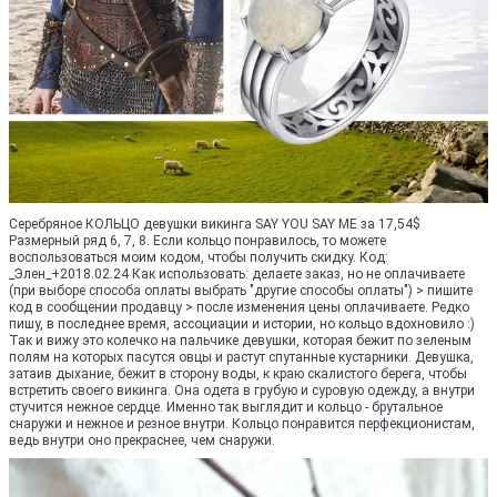
Серебряное КОЛЬЦО девушки викинга SAY YOU SAY ME за 17,54$
Размерный ряд 6, 7, 8. Если кольцо понравилось, то можете
воспользоваться моим кодом, чтобы получить скидку. Код:
_Элен_+2018.02.24 Как использовать: делаете заказ, но не оплачиваете
(при выборе способа оплаты выбрать "другие способы оплаты") > пишите
код в сообщении продавцу > после изменения цены оплачиваете. Редко
пишу, в последнее время, ассоциации и истории, но кольцо вдохновило :)
Так и вижу это колечко на пальчике девушки, которая бежит по зеленым
полям на которых пасутся овцы и растут спутанные кустарники. Девушка,
затаив дыхание, бежит в сторону воды, к краю скалистого берега, чтобы
встретить своего викинга. Она одета в грубую и суровую одежду, а внутри
стучится нежное сердце. Именно так выглядит и кольцо - брутальное
снаружи и нежное и резное внутри. Кольцо понравится перфекционистам,
ведь внутри оно прекраснее, чем снаружи.