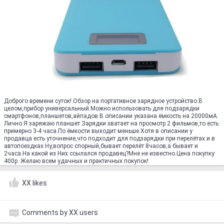
Доброго времени суток! Обзор на портативное зарядное устройство.В
целом,прибор универсальный.Можно использовать для подзарядки
смартфонов,планшетов,айпадов.В описании указана ёмкость на 20000мА.
Лично Я заряжаю планшет.Зарядки хватает на просмотр 2 фильмов,то есть
примерно 3-4 часа.По ёмкости выходит меньше.Хотя в описании у
продавца есть уточнение,что подходит для подзарядки при перелётах и в
автопоездках.Ну,вопрос спорный,бывает перелёт 8часов,а бывает и
2часа.На какой из Них ссылался продавец?Мне не известно.Цена покупку
400р. Желаю всем удачных и практичных покупок!
XX likes
Comments by XX users