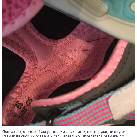
Повторюсь, сшито всё аккуратно. Никаких ниток, ни снаружи, ни внутри.
Размер на свой 39 брала 8,5, сели идеально. Определяла размеры по