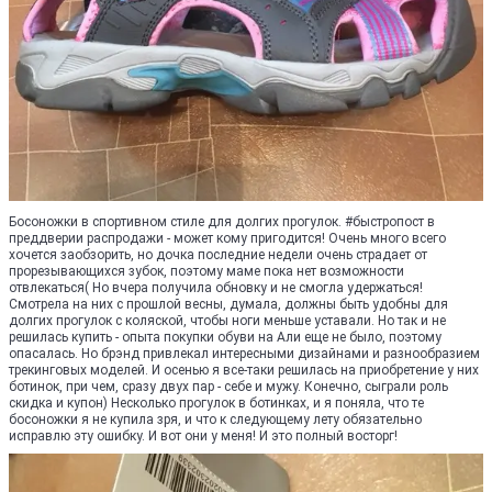
Босоножки в спортивном стиле для долгих прогулок. #быстропост в
преддверии распродажи - может кому пригодится! Очень много всего
хочется заобзорить, но дочка последние недели очень страдает от
прорезывающихся зубок, поэтому маме пока нет возможности
отвлекаться( Но вчера получила обновку и не смогла удержаться!
Смотрела на них с прошлой весны, думала, должны быть удобны для
долгих прогулок с коляской, чтобы ноги меньше уставали. Но так и не
решилась купить - опыта покупки обуви на Али еще не было, поэтому
опасалась. Но брэнд привлекал интересными дизайнами и разнообразием
трекинговых моделей. И осенью я все-таки решилась на приобретение у них
ботинок, при чем, сразу двух пар - себе и мужу. Конечно, сыграли роль
скидка и купон) Несколько прогулок в ботинках, и я поняла, что те
босоножки я не купила зря, и что к следующему лету обязательно
исправлю эту ошибку. И вот они у меня! И это полный восторг!