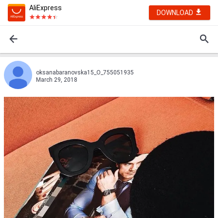
AliExpress
DOWNLOAD
oksanabaranovska15_O_755051935
March 29, 2018