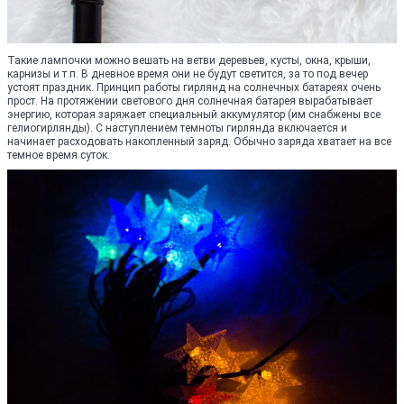
Такие лампочки можно вешать на ветви деревьев, кусты, окна, крыши,
карнизы и т.п. В дневное время они не будут светится, за то под вечер
устоят праздник. Принцип работы гирлянд на солнечных батареях очень
прост. На протяжении светового дня солнечная батарея вырабатывает
энергию, которая заряжает специальный аккумулятор (им снабжены все
гелиогирлянды). С наступлением темноты гирлянда включается и
начинает расходовать накопленный заряд. Обычно заряда хватает на все
темное время суток.