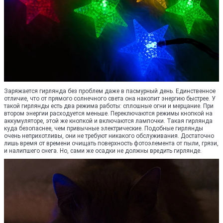
Заряжается гирлянда без проблем даже в пасмурный день. Единственное
отличие, что от прямого солнечного света она накопит энергию быстрее. У
такой гирлянды есть два режима работы: сплошные огни и мерцание. При
втором энергии расходуется меньше. Переключаются режимы кнопкой на
аккумуляторе, этой же кнопкой и включаются лампочки. Такая гирлянда
куда безопаснее, чем привычные электрические. Подобные гирлянды
очень неприхотливы, они не требуют никакого обслуживания. Достаточно
лишь время от времени очищать поверхность фотоэлемента от пыли, грязи,
и налипшего снега. Но, сами же осадки не должны вредить гирлянде.