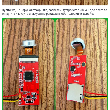
Ну что же, не нарушая традицию, разберём #устройство ?😁 А надо всего то
открутить 4 шурупа и аккуратно разделить обе половинки девайса.