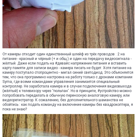
От камеры отходит один единственный шлейф из трёх проводов : 2 на
питание - красный и чёрный (+ и общ.) и один на передачу видеосигнала -
жёлтый. Даже если подать на #девайс напряжение питания и вставить
карту памяти для записи видео - камера писать не будет. Хотя питание на
камеру поступало стопроцентно - мигал синий светодиод. Это объясняется
тем, что она программно настроена на работу только с дронами компании
Syma, где всеми командами управления занимается специальный
контроллер. Не заработала камера и в случае подключения видеовыхода
(жёлтый) к телевизору через 'тюльпан'. Но в принципе, #устройство можно
попробовать переделать в обычную переносную аналоговую камеру, или
видеорегистратор. К сожалению, без дополнительного шаманства не
обойтись : как подать команду на включение камеры без квадрокоптера, я
пока не знаю?