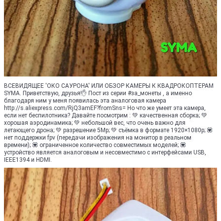
ВСЕВИДЯЩЕЕ 'ОКО САУРОНА' ИЛИ ОБЗОР КАМЕРЫ К КВАДРОКОПТЕРАМ
SYMA. Приветствую, друзья!✋ Пост из серии #за_монеты , а именно
благодаря ним у меня появилась эта аналоговая камера
http://s.aliexpress.com/RjQ3amEF?fromSns= Но что же умеет эта камера,
если нет беспилотника? Давайте посмотрим : 💚 качественная сборка; 💚
хорошая аэродинамика; 💚 небольшой вес, что очень важно для
летающего дрона; 💚 разрешение 5Мр; 💚 съёмка в формате 1920×1080p; 💟
нет поддержки fpv (передачи изображения на монитор в реальном
времени); 💟 ограниченное количество совместимых моделей; 💟
устройство является аналоговым и несовместимо с интерфейсами USB,
IEEE1394 и HDMI.