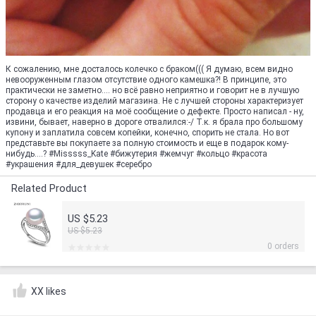
К сожалению, мне досталось колечко с браком((( Я думаю, всем видно
невооруженным глазом отсутствие одного камешка?! В принципе, это
практически не заметно.... но всё равно неприятно и говорит не в лучшую
сторону о качестве изделий магазина. Не с лучшей стороны характеризует
продавца и его реакция на моё сообщение о дефекте. Просто написал - ну,
извини, бывает, наверно в дороге отвалился:-/ Т.к. я брала про большому
купону и заплатила совсем копейки, конечно, спорить не стала. Но вот
представьте вы покупаете за полную стоимость и еще в подарок кому-
нибудь....? #Misssss_Kate #бижутерия #жемчуг #кольцо #красота
#украшения #для_девушек #серебро
Related Product
US $5.23
US $5.23
0 orders
XX likes