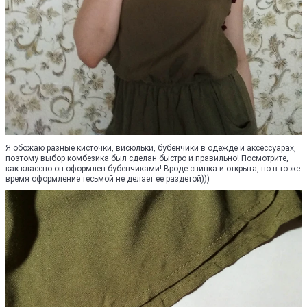
Я обожаю разные кисточки, висюльки, бубенчики в одежде и аксессуарах,
поэтому выбор комбезика был сделан быстро и правильно! Посмотрите,
как классно он оформлен бубенчиками! Вроде спинка и открыта, но в то же
время оформление тесьмой не делает ее раздетой)))