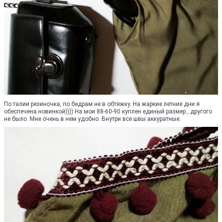
По талии резиночка, по бедрам не в обтяжку. На жаркие летние дни я
обеспечена новинкой)))) На мои 88-60-90 куплен единый размер , другого
не было. Мне очень в нем удобно. Внутри все швы аккуратные.