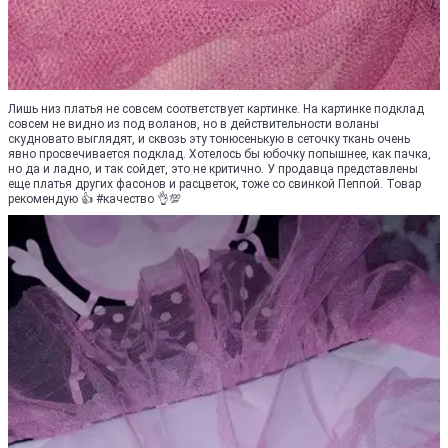
Лишь низ платья не совсем соответствует картинке. На картинке подклад
совсем не видно из под воланов, но в действительности воланы
скудновато выглядят, и сквозь эту тонюсенькую в сеточку ткань очень
явно просвечивается подклад. Хотелось бы юбочку попышнее, как пачка,
но да и ладно, и так сойдет, это не критично. У продавца представлены
еще платья других фасонов и расцветок, тоже со свинкой Пеппой. Товар
рекомендую 👍 #качество 👌💯