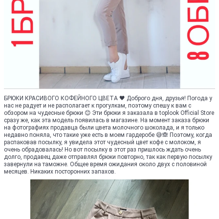
БРЮКИ КРАСИВОГО КОФЕЙНОГО ЦВЕТА 🖤 Доброго дня, друзья! Погода у
нас не радует и не располагает к прогулкам, поэтому спешу к вам с
обзором на чудесные брюки 😊 Эти брюки я заказала в toplook Official Store
сразу же, как эта модель появилась в магазине. На момент заказа брюки
на фотографиях продавца были цвета молочного шоколада, и я только
недавно поняла, что такие уже есть в моем гардеробе 😅🙈 Поэтому, когда
распаковав посылку, я увидела этот чудесный цвет кофе с молоком, я
очень обрадовалась! Но вот посылку в этот раз пришлось ждать очень
долго, продавец даже отправлял брюки повторно, так как первую посылку
завернули на таможне. Общее время ожидания около двух с половиной
месяцев. Никаких посторонних запахов.