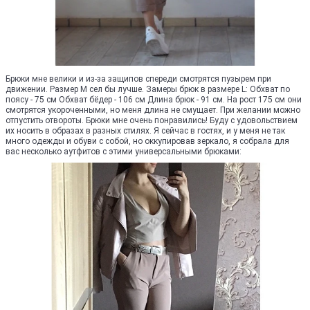
Брюки мне велики и из-за защипов спереди смотрятся пузырем при
движении. Размер М сел бы лучше. Замеры брюк в размере L: Обхват по
поясу - 75 см Обхват бёдер - 106 см Длина брюк - 91 см. На рост 175 см они
смотрятся укороченными, но меня длина не смущает. При желании можно
отпустить отвороты. Брюки мне очень понравились! Буду с удовольствием
их носить в образах в разных стилях. Я сейчас в гостях, и у меня не так
много одежды и обуви с собой, но оккупировав зеркало, я собрала для
вас несколько аутфитов с этими универсальными брюками: