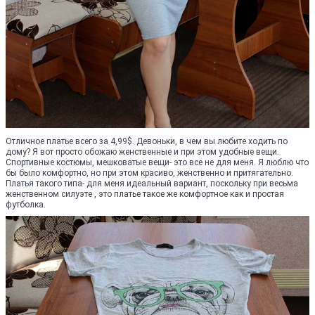
Отличное платье всего за 4,99$. Девоньки, в чем вы любите ходить по
дому? Я вот просто обожаю женственные и при этом удобные вещи.
Спортивные костюмы, мешковатые вещи- это все не для меня. Я люблю что
бы было комфортно, но при этом красиво, женственно и притягательно.
Платья такого типа- для меня идеальный вариант, поскольку при весьма
женственном силуэте , это платье такое же комфортное как и простая
футболка.