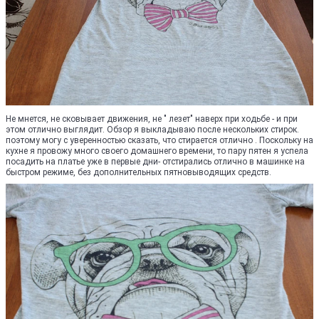
Не мнется, не сковывает движения, не " лезет" наверх при ходьбе - и при
этом отлично выглядит. Обзор я выкладываю после нескольких стирок.
поэтому могу с уверенностью сказать, что стирается отлично . Поскольку на
кухне я провожу много своего домашнего времени, то пару пятен я успела
посадить на платье уже в первые дни- отстирались отлично в машинке на
быстром режиме, без дополнительных пятновыводящих средств.