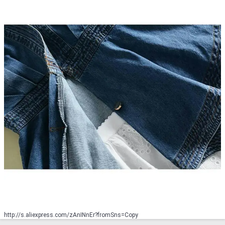
http://s.aliexpress.com/zAnINnEr?fromSns=Copy