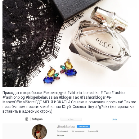
Приходят в коробочке. Рекомендую! #viktoria_bonechka #iTao #fashion
#fashionblog #blogerbelarussian #blogeriTao #fashionbloger #e-
MancoOfficialStore ГДЕ МЕНЯ ИСКАТЬ? Ссылки в описании профиля! Так же
не забываем посетить мой канал Ютуб. Ссылка: tiny.pl/g7skx (копировать и
вставить в адресную строку)