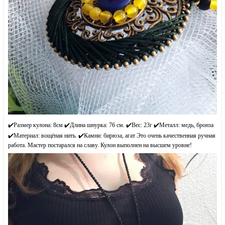
✔️Размер кулона: 8см ✔️Длина шнурка: 76 см. ✔️Вес: 23г ✔️Металл: медь, бронза
✔️Материал: вощёная нить. ✔️Камни: бирюза, агат Это очень качественная ручная
работа. Мастер постарался на славу. Кулон выполнен на высшем уровне!