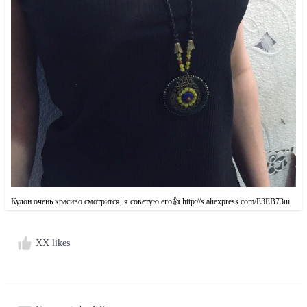
Кулон очень красиво смотрится, я советую его👍 http://s.aliexpress.com/E3EB73ui
XX likes