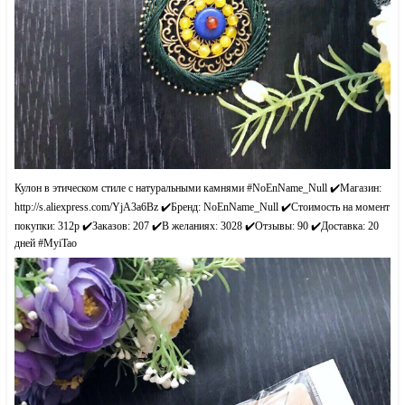
Кулон в этическом стиле с натуральными камнями #NoEnName_Null ✔️Магазин:
http://s.aliexpress.com/YjA3a6Bz ✔️Бренд: NoEnName_Null ✔️Стоимость на момент
покупки: 312р ✔️Заказов: 207 ✔️В желаниях: 3028 ✔️Отзывы: 90 ✔️Доставка: 20
дней #MyiTaо