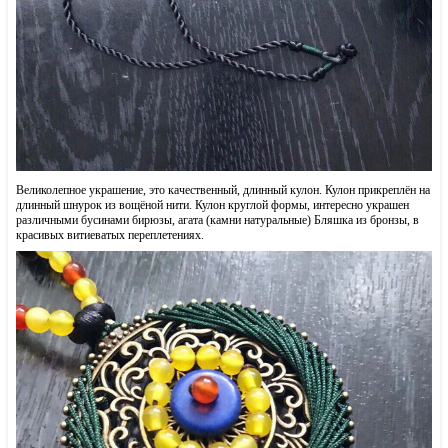
Великолепное украшение, это качественный, длинный кулон. Кулон прикреплён на
длинный шнурок из вощёной нити. Кулон круглой формы, интересно украшен
различными бусинами бирюзы, агата (камни натуральные) Бляшка из бронзы, в
красивых витиеватых переплетениях.