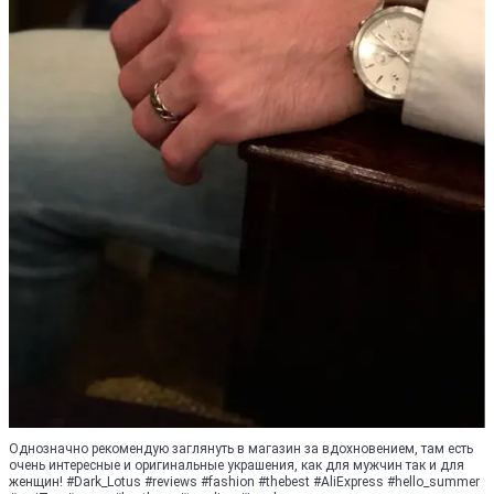
Однозначно рекомендую заглянуть в магазин за вдохновением, там есть
очень интересные и оригинальные украшения, как для мужчин так и для
женщин! #Dark_Lotus #reviews #fashion #thеbеst #АliЕхprеss #hellо_summer