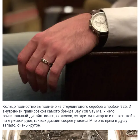
Кольцо полностью выполнено из стерлингового серебра с пробой 925. И
внутренней гравировкой самого бренда Say You Say Me. У него
оригинальный дизайн- кольцо-колосок, смотрится шикарно и на женской и
на мужской руке, так как дизайн скорее унисекс! Мне оно прям в душу
запало, очень крутое!