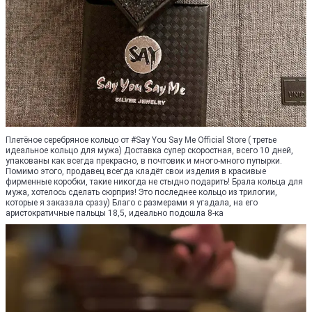
Плетёное серебряное кольцо от #Say You Say Me Official Store ( третье
идеальное кольцо для мужа) Доставка супер скоростная, всего 10 дней,
упакованы как всегда прекрасно, в почтовик и много-много пупырки.
Помимо этого, продавец всегда кладёт свои изделия в красивые
фирменные коробки, такие никогда не стыдно подарить! Брала кольца для
мужа, хотелось сделать сюрприз! Это последнее кольцо из трилогии,
которые я заказала сразу) Благо с размерами я угадала, на его
аристократичные пальцы 18,5, идеально подошла 8-ка