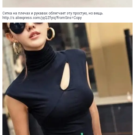
Сетка на плечах и рукавах облегчает эту простую, но вещь.
http://s.aliexpress.com/jqQZfyiq?fromSns=Copy