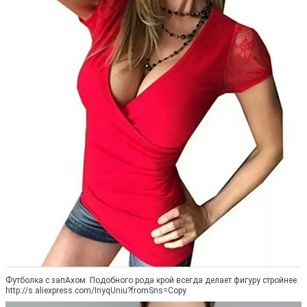
Футболка с запАхом. Подобного рода крой всегда делает фигуру стройнее.
http://s.aliexpress.com/InyqUniu?fromSns=Copy