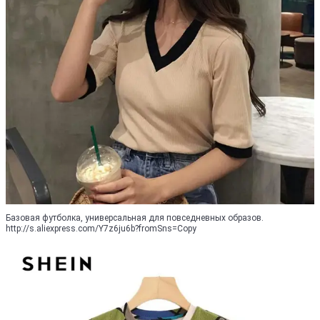
Базовая футболка, универсальная для повседневных образов.
http://s.aliexpress.com/Y7z6ju6b?fromSns=Copy