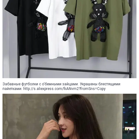
Забавные футболки с о'бемными зайцами. Украшены блестящими
пайетками. http://s.aliexpress.com/fiiANvm2?fromSns=Copy