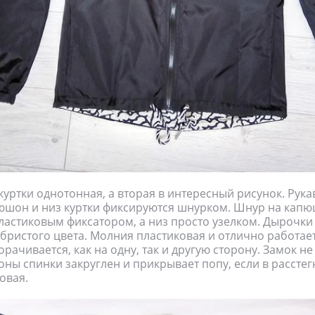
куртки однотонная, а вторая в интересный рисунок. Рука
пюшон и низ куртки фиксируются шнурком. Шнур на кап
ластиковым фиксатором, а низ просто узелком. Дырочки
бристого цвета. Молния пластиковая и отлично работае
ачивается, как на одну, так и другую сторону. Замок не
роны спинки закруглен и прикрывает попу, если в расстег
овая.