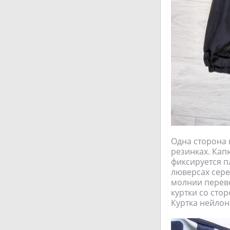
Одна сторона 
резинках. Ка
фиксируется п
люверсах сере
молнии перевор
куртки со сто
Куртка нейлон