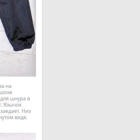
ва на
юшоне
 для шнура в
т. Язычок
 заедает. Низ
нутом виде.