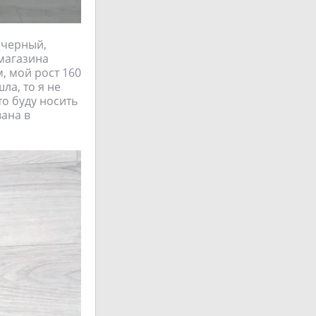
(черный,
магазина
, мой рост 160
ла, то я не
то буду носить
вана в