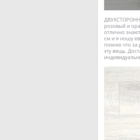
ДВУХСТОРОННЯЯ
розовый и ор
отлично знают
см и я ношу ев
помню что за р
эту вещь. Дос
индивидуальны