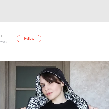
ен_
Follow
 2018