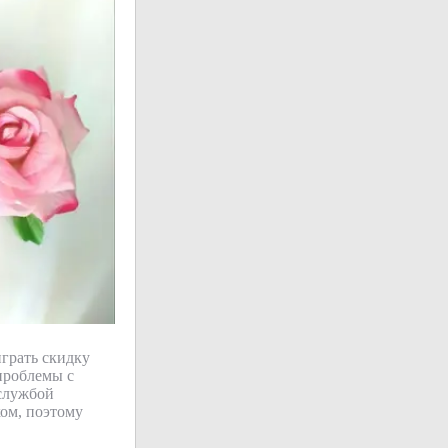
грать скидку
 проблемы с
 службой
хом, поэтому