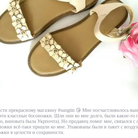
сти прекрасному магазину #sungtin 😘 Мне посчастливилось выи
а эти классные босоножки. Шли они ко мне долго, были какие-то
ю, виновата была Укрпочта). Но продавец помог мне, связался с
ножки всё-таки пришли ко мне. Упакованы были в пакет с возду
жки в целости и сохранности.