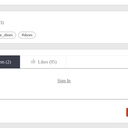
3
)
r_shoes
#shoes
ts (
2
)
Likes (
95
)
Sign In