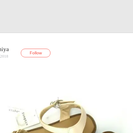
niya
Follow
 2018