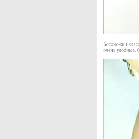
Босоножки класс
очень удобные. 