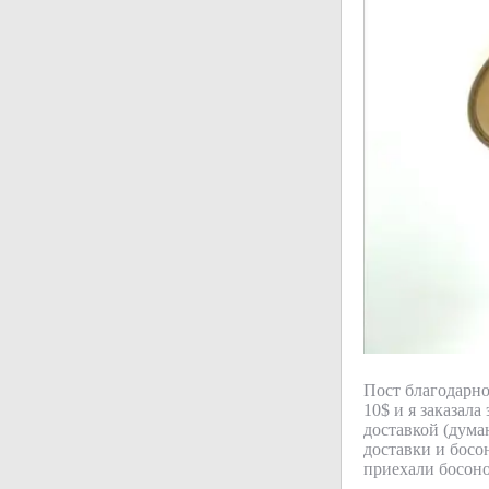
Пост благодарно
10$ и я заказал
доставкой (дума
доставки и босо
приехали босоно