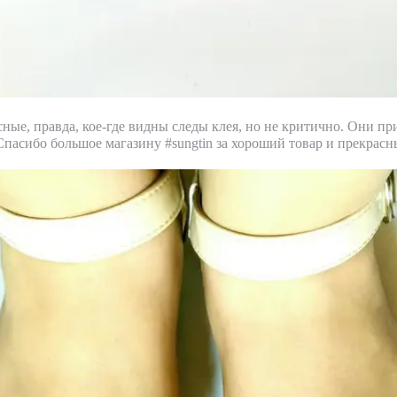
ные, правда, кое-где видны следы клея, но не критично. Они пр
Спасибо большое магазину #sungtin за хороший товар и прекрасн