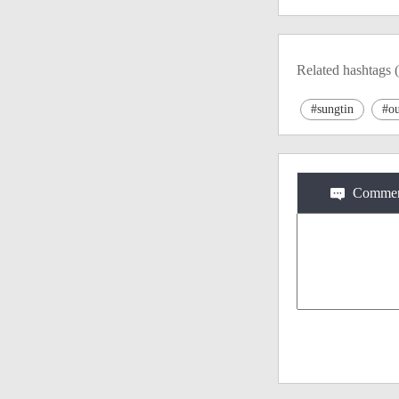
Related hashtags (
#sungtin
#ou
Commen