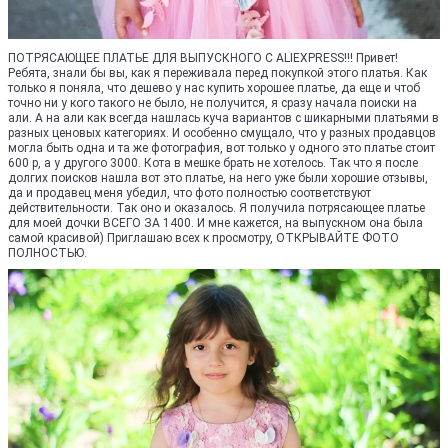
ПОТРЯСАЮЩЕЕ ПЛАТЬЕ ДЛЯ ВЫПУСКНОГО С ALIEXPRESS!!! Привет!
Ребята, знали бы вы, как я переживала перед покупкой этого платья. Как
только я поняла, что дешево у нас купить хорошее платье, да еще и чтоб
точно ни у кого такого не было, не получится, я сразу начала поиски на
али. А на али как всегда нашлась куча вариантов с шикарными платьями в
разных ценовых категориях. И особенно смущало, что у разных продавцов
могла быть одна и та же фотография, вот только у одного это платье стоит
600 р, а у другого 3000. Кота в мешке брать не хотелось. Так что я после
долгих поисков нашла вот это платье, на него уже были хорошие отзывы,
да и продавец меня убедил, что фото полностью соответствуют
действительности. Так оно и оказалось. Я получила потрясающее платье
для моей дочки ВСЕГО ЗА 1400. И мне кажется, на выпускном она была
самой красивой) Приглашаю всех к просмотру, ОТКРЫВАЙТЕ ФОТО
ПОЛНОСТЬЮ.