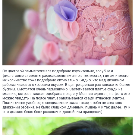
По цветовой гамме тоже всё подобрано изумительно, голубые и
фиолетовые элементы расположены именно в тех местах, где им и место.
Их количество тоже подобрано оптимально. Видно, что над дизайном
работал человек с хорошим вкусом. В центре цветков расположены белые
бусины. Смотрятся очень гармонично. Застегивается платье сзади на
молнию, которая также подобрана по цвету. Молния скрытая, на фото это
можно увидеть. На поясе платье завязывается сзади атласной лентой.
Платье очень удобное, я специально искала такое, чтобы не стесняло
движений ребенка, не было слишком длинным, пышным и так далее. Ну, и
оно должно было быть розовым и достойным принцессы)