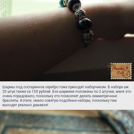
Шармы под состаренное серебро тоже приходят наборчиком. В наборе аж
20 штук также за 150 рублей. Все шармики положены по 2 штучки, меня это
очень порадовало, поскольку это позволяет делать симметричные
браслеты. Кстати, смело советую подобные наборы, поскольку там
выходит реально дешевле!