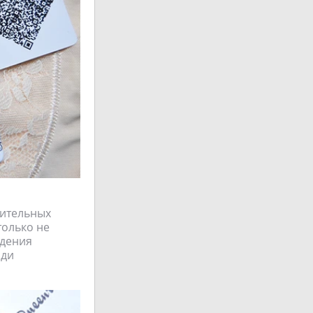
жительных
только не
удения
оди