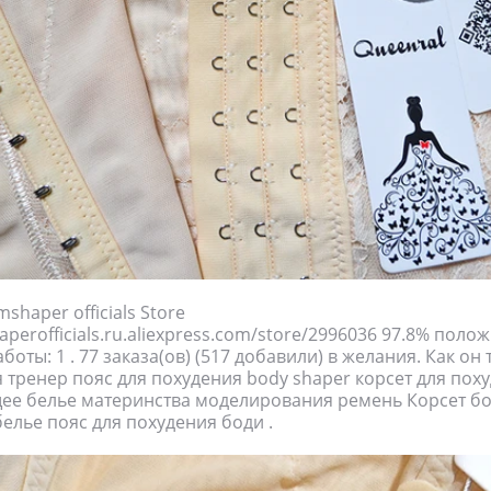
haper officials Store
perofficials.ru.aliexpress.com/store/2996036 97.8% поло
боты: 1 . 77 заказа(ов) (517 добавили) в желания. Как он 
ия тренер пояс для похудения body shaper корсет для пох
ее белье материнства моделирования ремень Корсет б
елье пояс для похудения боди .