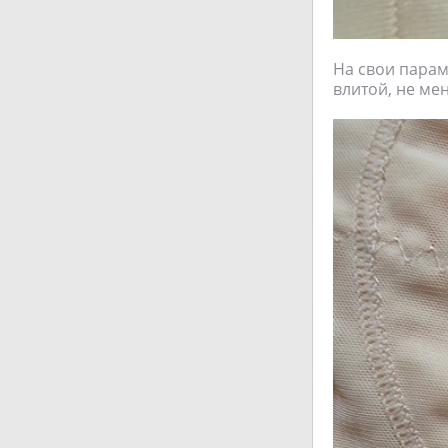
На свои параме
влитой, не ме