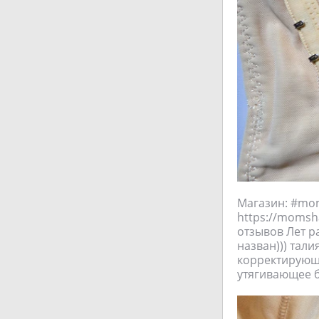
Магазин: #moms
https://momsha
отзывов Лет ра
назван))) тал
корректирующ
утягивающее б