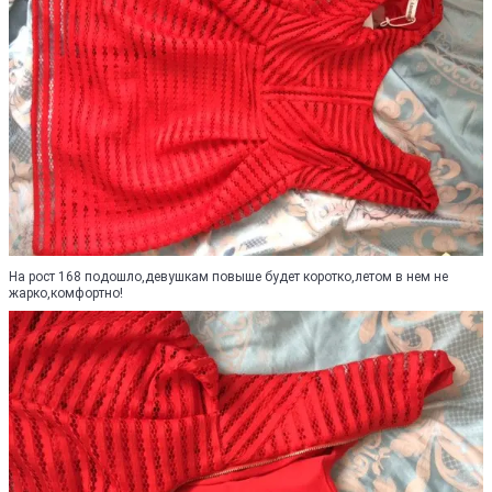
На рост 168 подошло,девушкам повыше будет коротко,летом в нем не
жарко,комфортно!