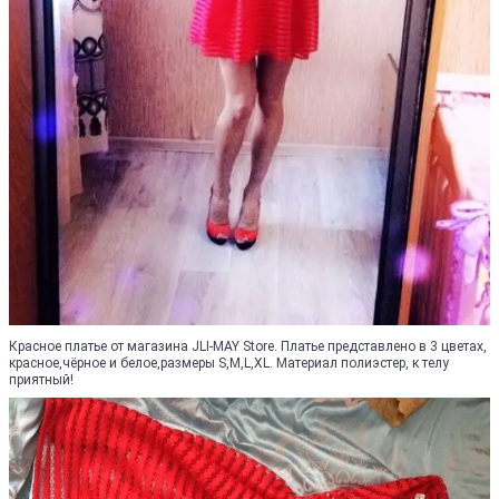
Красное платье от магазина JLI-MAY Store. Платье представлено в 3 цветах,
красное,чёрное и белое,размеры S,M,L,XL. Материал полиэстер, к телу
приятный!