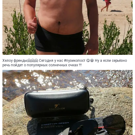
Хелоу френды🤗🤗🤗 Сегодня у нас #пузикопост 😋😁 Ну а если серьёзно
речь пойдет о популярных солнечных очках !!!