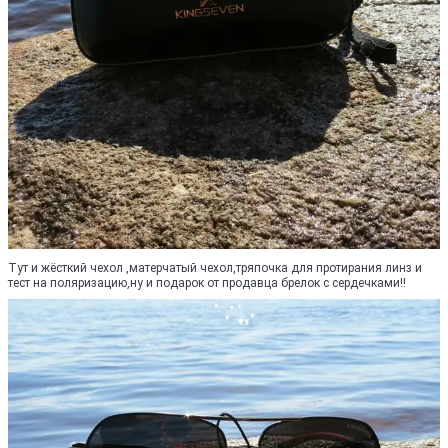
Тут и жёсткий чехол ,матерчатый чехол,тряпочка для протирания линз и
тест на поляризацию,ну и подарок от продавца брелок с сердечками!!