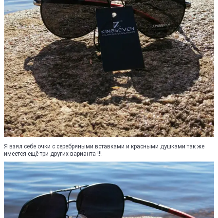
Я взял себе очки с серебряными вставками и красными душками так же
имеется ещё три других варианта !!!