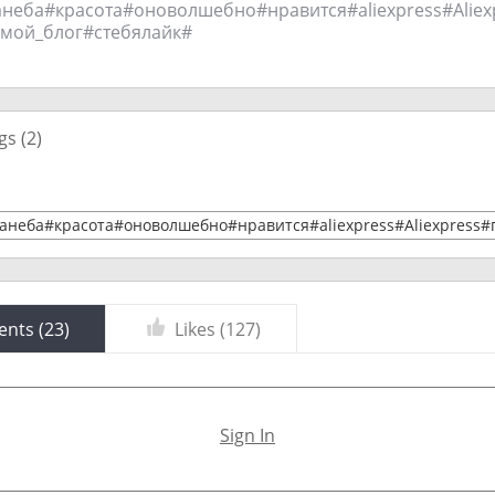
анеба#красота#оноволшебно#нравится#аliехрrеss#Аliех
мой_блог#стебялайк#
gs (
2
)
анеба#красота#оноволшебно#нравится#аliехрrеss#Аliехрrеss
nts (
23
)
Likes (
127
)
Sign In