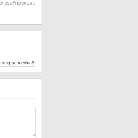
рrеss#прекрас
#прекрасное#лайкаем#мой_блог#стебялайк#