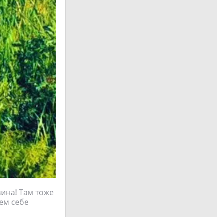
зина! Там тоже
аем себе