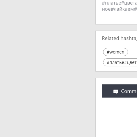
#платье#цвет
ное#лайкаем#
Related hashta
#women
#платье#цвет
Comme