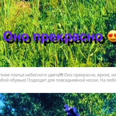
нее платье небесного цвета❗️❗️❗️ Оно прекрасно, яркое, 
юбой обувью! Подходит для повседневной носки. На люб