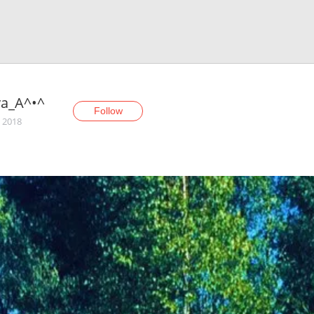
ya_A^•^
Follow
, 2018