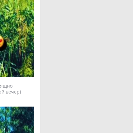
изящно
ой вечер)