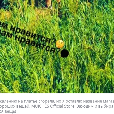
жалению на платье сгорела, но я оставлю название мага
ороших вещей. MUICHES Official Store. Заходим и выбир
я вещь!