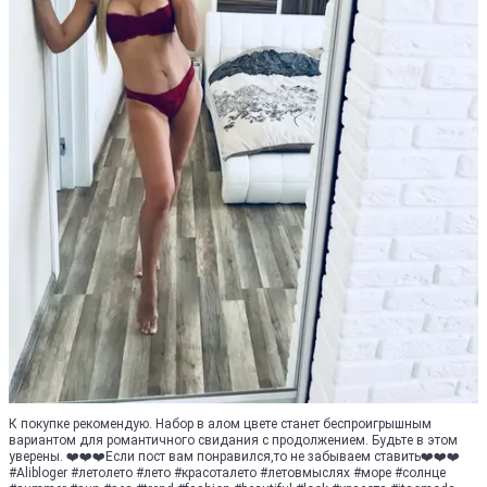
К покупке рекомендую. Набор в алом цвете станет беспроигрышным
вариантом для романтичного свидания с продолжением. Будьте в этом
уверены. ❤️❤️❤️Если пост вам понравился,то не забываем ставить❤️❤️❤️
#Аlibloger #летoлетo #лето #красоталето #летовмыслях #море #солнце