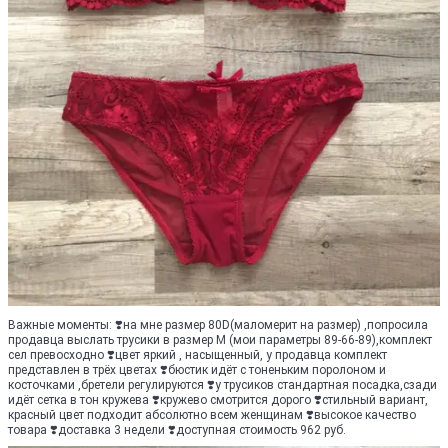
Важные моменты: ❣️на мне размер 80D(маломерит на размер) ,попросила
продавца выслать трусики в размер М (мои параметры 89-66-89),комплект
сел превосходно ❣️цвет яркий , насыщенный, у продавца комплект
представлен в трёх цветах ❣️бюстик идёт с тоненьким поролоном и
косточками ,бретели регулируются ❣️у трусиков стандартная посадка,сзади
идёт сетка в тон кружева ❣️кружево смотрится дорого ❣️стильный вариант,
красный цвет подходит абсолютно всем женщинам ❣️высокое качество
товара ❣️доставка 3 недели ❣️доступная стоимость 962 руб.