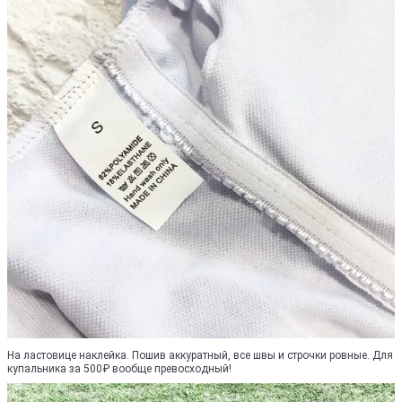
На ластовице наклейка. Пошив аккуратный, все швы и строчки ровные. Для
купальника за 500₽ вообще превосходный!