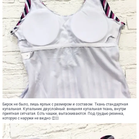
Бирок не было, лишь ярлык с размером и составом. Ткань стандартная
купальная. Купальник двуслойный: внешняя купальная ткань, внутри
приятная сетчатая. Есть чашки, вытаскиваются. Под грудью резинка,
которую с наружи не видно 👏🏻