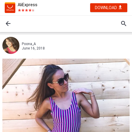
AliExpress
DOWNLOAD
Poona_A
June 16, 2018