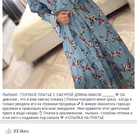
ПЫЛЬНО - ГОЛУБОЕ ПЛАТЬЕ С САКУРОЙ ДЛИНЫ МАКСИ ________ 💙 Ой
девочки , что я вам сейчас покажу ) Платье покорило меня сразу , когда я
только увидела его на странице продавца 💕 В живую оказалось гораздо
красивее и превзошло все мои ожидания . Мне нравится этот цветочный
принт в виде сакуры 👌 Платье в красивенном , пыльно - голубом оттенке а
я на него с недавних пор запала 💙 ✔ССЫЛКА НА ПЛАТЬЕ:
XX likes