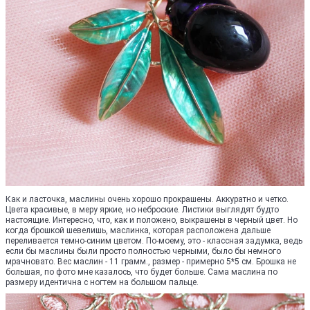
Как и ласточка, маслины очень хорошо прокрашены. Аккуратно и четко.
Цвета красивые, в меру яркие, но неброские. Листики выглядят будто
настоящие. Интересно, что, как и положено, выкрашены в черный цвет. Но
когда брошкой шевелишь, маслинка, которая расположена дальше
переливается темно-синим цветом. По-моему, это - классная задумка, ведь
если бы маслины были просто полностью черными, было бы немного
мрачновато. Вес маслин - 11 грамм., размер - примерно 5*5 см. Брошка не
большая, по фото мне казалось, что будет больше. Сама маслина по
размеру идентична с ногтем на большом пальце.