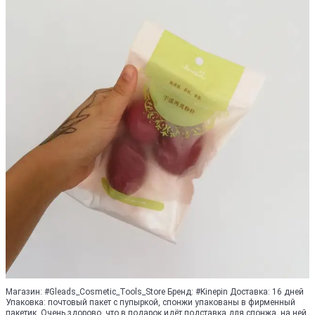
Магазин: #Gleads_Cosmetic_Tools_Store Бренд: #Kinepin Доставка: 16 дней
Упаковка: почтовый пакет с пупыркой, спонжи упакованы в фирменный
пакетик. Очень здорово, что в подарок идёт подставка для спонжа, на ней