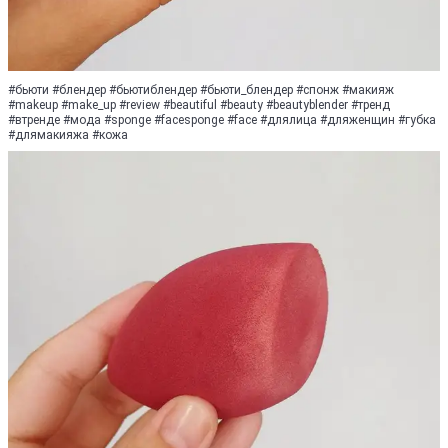
#бьюти #блендер #бьютиблендер #бьюти_блендер #спонж #макияж
#makeup #make_up #reviеw #beautiful #bеаutу #beautyblender #тренд
#втренде #мода #sponge #facesponge #face #длялица #дляженщин #губка
#длямакияжа #кожа