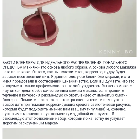
БЬЮТИ-БЛЕНДЕРЫ ДЛЯ ИДЕАЛЬНОГО РАСПРЕДЕЛЕНИЯ ТОНАЛЬНОГО
СРЕДСТВА Макияж - это основа любого образа. А основа любого макияжа
- это ваша кожа. От того, как вы положите тон, корректор, пудру будет
зависет весь внешний вид. Я давно пользуюсь бьюти-блендерами, и эти
меня порадовали в соотношении цена/качество. Если вы думаете, что это
инструмент только профессионалов - то заблуждаетесь. Вы легко можете
научиться делать себе качественный свежий макияж, если проявите
терпение и интерес - я рекомендую смотреть видео от именитых бьюти-
блогеров. Помните - наша кожа - это игра света и тени - и вам нужно
воссоздать при помощи корректирующих средств свето-теневой рисунок,
который будет подходить именно вам (вашему типу лица) И, конечно,
нужно иметь качественную косметику и удобный инструмент. Я
рекомендую этот бюджетный набор, который по качеству не уступает
дорогим раскрученным маркам.