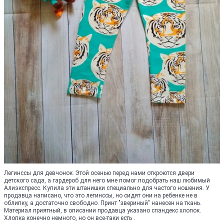
Легинссы для девчонок. Этой осенью перед нами откроются двери
детского сада, а гардероб для него мне помог подобрать наш любимый
Алиэкспресс. Купила эти штанишки специально для частого ношения. У
продавца написано, что это легинссы, но сидят они на ребенке не в
облипку, а достаточно свободно. Принт "звериный" нанесен на ткань.
Материал приятный, в описании продавца указано спандекс хлопок.
Хлопка конечно немного, но он все-таки есть .