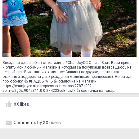
Звездная серая юбка) от магазина #ChanJoyCC Official Store Всем привет.
и опять мой любимый магазин в который за покупками возвращаюсь не
первый раз. В их платьях ходят все Сашины подружки, тк эти платья
отличный подарок на день рождения маленьким принцессам). Но сегодня
про юбочку. 👍 #НАДОБРАТЬ 👍 ссылочка на магазин:
https://chanjoycc.ru.aliexpress.com/store/2787193?
spm=a2g0s.9042311.0.0.274233edE4cwfk 👍 ссылочка на товар:
XX likes
Comments by XX users