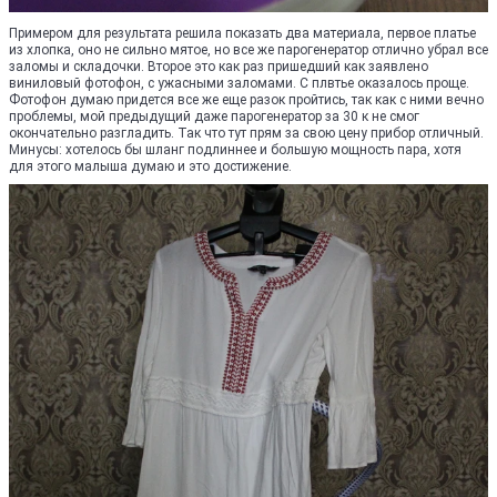
Примером для результата решила показать два материала, первое платье
из хлопка, оно не сильно мятое, но все же парогенератор отлично убрал все
заломы и складочки. Второе это как раз пришедший как заявлено
виниловый фотофон, с ужасными заломами. С плвтье оказалось проще.
Фотофон думаю придется все же еще разок пройтись, так как с ними вечно
проблемы, мой предыдущий даже парогенератор за 30 к не смог
окончательно разгладить. Так что тут прям за свою цену прибор отличный.
Минусы: хотелось бы шланг подлиннее и большую мощность пара, хотя
для этого малыша думаю и это достижение.