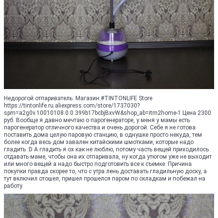
Недорогой отпариватель. Магазин:#TINTONLIFE Store
https://tintonlife.ru.aliexpress.com/store/1737030?
spm=a2g0v.10010108.0.0.399b17bcbjBxvW&shop_ab=itm2home-1 Цена 2300
руб. Вообще я давно мечтаю о парогенераторе, у меня у мамы есть
парогенератор отличного качества и очень дорогой. Себе я не готова
поставить дома целую паровую станцию, в однушке просто некуда, тем
более когда весь дом завален китайскими шмотками, которые надо
гладить :D А гладить я ох как не люблю, потому часть вещей приходилось
отдавать маме, чтобы она их отпаривала, ну когда утюгом уже не выходит
или много вещей а надо быстро подготовить все к съемке. Причина
покупки правда скорее то, что с утра лень доставать гладильную доску, а
тут включил отошел, пришел прошелся паром по складкам и побежал на
работу.