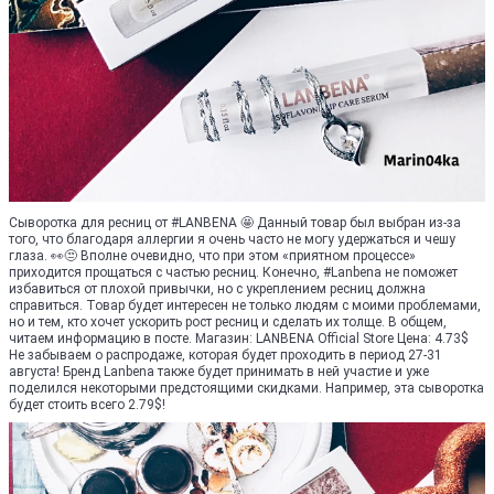
Сыворотка для ресниц от #LANBENA 🤩 Данный товар был выбран из-за
того, что благодаря аллергии я очень часто не могу удержаться и чешу
глаза. 👀😒 Вполне очевидно, что при этом «приятном процессе»
приходится прощаться с частью ресниц. Конечно, #Lanbena не поможет
избавиться от плохой привычки, но с укреплением ресниц должна
справиться. Товар будет интересен не только людям с моими проблемами,
но и тем, кто хочет ускорить рост ресниц и сделать их толще. В общем,
читаем информацию в посте. Магазин: LANBENA Official Store Цена: 4.73$
Не забываем о распродаже, которая будет проходить в период 27-31
августа! Бренд Lanbena также будет принимать в ней участие и уже
поделился некоторыми предстоящими скидками. Например, эта сыворотка
будет стоить всего 2.79$!