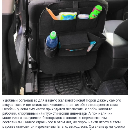
Удобный органайзер для вашего железного коня! Порой даже у самого
аккуратного и щепетильного человека в автомобиле воцаряется хаос.
Особенно, если ему часто приходится перевозить с собой какой-то
рабочий, спортивный или туристический инвентарь. А при наличии
маленького шалунишки беспорядок становится перманентным
состоянием. Ничего страшного в этом нет, но порой найти что-то в этом
царстве становится нереальным. Благо, выход есть. Органайзер на кресло