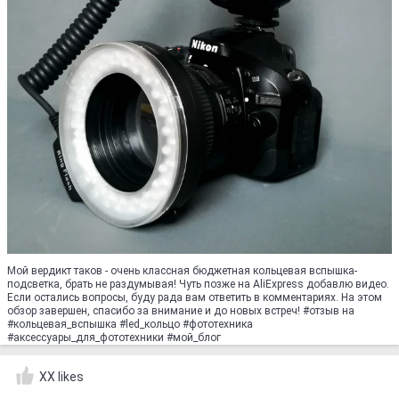
Мой вердикт таков - очень классная бюджетная кольцевая вспышка-
подсветка, брать не раздумывая! Чуть позже на AliExpress добавлю видео.
Если остались вопросы, буду рада вам ответить в комментариях. На этом
обзор завершен, спасибо за внимание и до новых встреч! #oтзыв на
#кольцевая_вспышка #led_кольцо #фототехника
#аксессуары_для_фототехники #мoй_блoг
XX likes