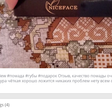
view #помада #губы #подарок Отзыв, качество помады о
стура чёткая хорошо ложится никаких проблем нету всем
gs (
4
)