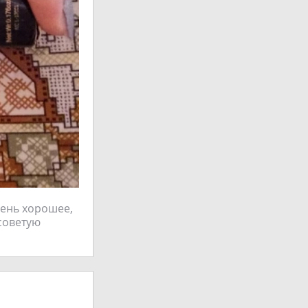
чень хорошее,
 советую