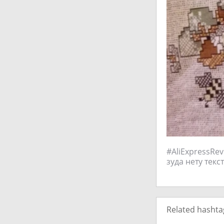
#AliExpressRe
зуда нету тек
Related hashta