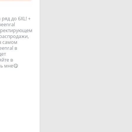
ряд до 6XL! +
eenral
орректирующем
 распродажи,
 в самом
eenral в
дет
яйте в
сь мне😋