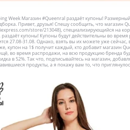
ing Week Магазин #Queenral раздаёт купоны! Размерный 
борка. Привет, друзья! Спешу сообщить, что магазин Qu
aliexpress.com/store/213048), специализирующийся на к
 раздаёт купоны! Купоны будут действительны во время
тся 27.08-31.08. Однако, взять вы их можете уже сейчас,
же, купон на 1$ получит каждый, кто добавит магазин Qu
щё, во время распродажи, на всю продукцию бренда бу
идка в 52%. Так что, подписывайтесь на магазин, добавл
вившиеся продукты, а я покажу вам то, что приглянуло