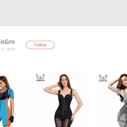
sisGro
Follow
 11, 2018