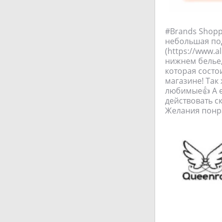
#Brands Shopp
небольшая под
(https://www.
нижнем белье,
которая состои
магазине! Так 
любимые👍 А е
действовать ск
Желания понра