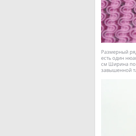
Размерный ряд
есть один нюа
см Ширина по 
завышенной та