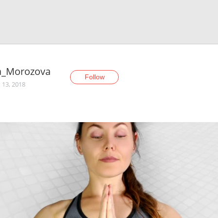
a_Morozova
Follow
 13, 2018