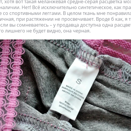
т, хотя вот такая меланжевая средне-серая расцветка мо
 наличии. Нет! Всё исключительно синтетическое, как пр
ае со спортивными леггами. В целом ткань мне понравила
ичная, при растяжении не просвечивает. Вроде б как, я 
если вы сомневаетесь – у продавца доступна одна расцвет
го лишнего не будет видно, она черная.