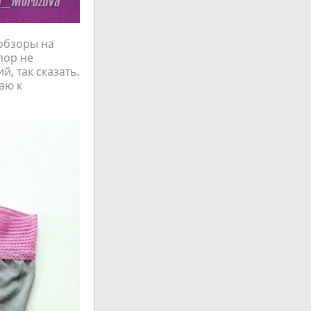
 обзоры на
пор не
, так сказать.
аю к