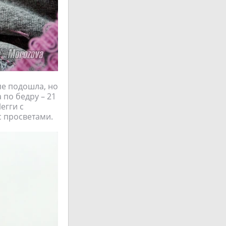
пе подошла, но
по бедру – 21
егги с
с просветами.