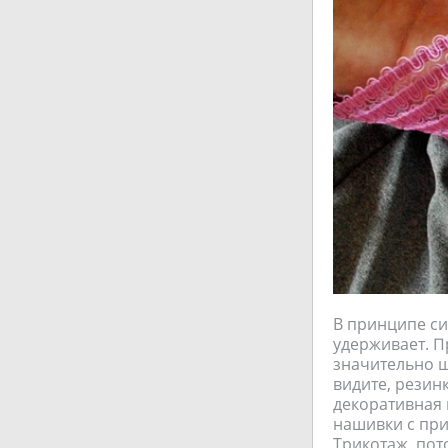
В принципе си
удерживает. П
значительно ш
видите, резин
декоративная 
нашивки с пр
Трикотаж, пото