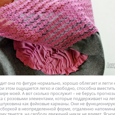
дит она по фигуре нормально, хорошо облегает и легги 
ри этом ощущается легко и свободно, способна вместит
ире моей. А вот сколько прослужит – не берусь прогноз
ка с розовыми элементами, которые поддерживает на лег
штуковина как фэйковые карманы. Они не функциониру
исборкой в неопределенной форме, отдаленно напомин
му тянется, на свободу движений никак не влияет. Ясное 