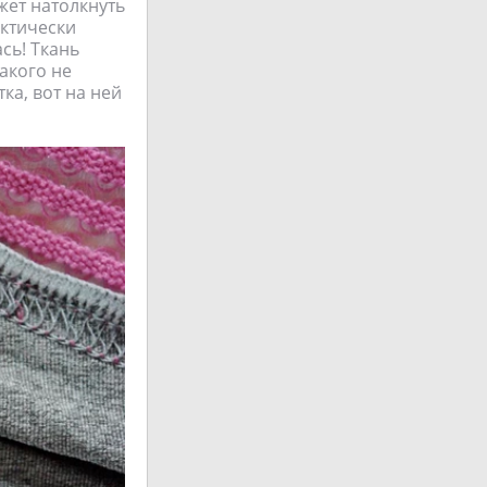
жет натолкнуть
актически
сь! Ткань
такого не
ка, вот на ней