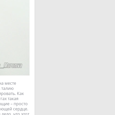
на месте
ь талию
ировать. Как
гах такая
ющие – просто
ающей сердце.
дело, что этот