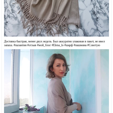
Доставка быстрая, менее двух недель. Был аккуратно упакован в пакет, не имел
запаха. #палантин #oтзыв #мoй_блoг #Elena_lo #шарф #пашмина #Советую