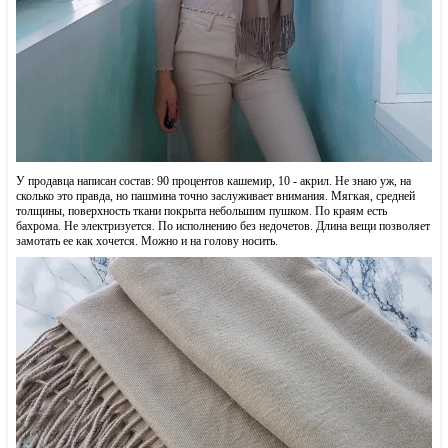
У продавца написан состав: 90 процентов кашемир, 10 - акрил. Не знаю уж, на
сколько это правда, но пашмина точно заслуживает внимания. Мягкая, средней
толщины, поверхность ткани покрыта небольшим пушком. По краям есть
бахрома. Не электризуется. По исполнению без недочетов. Длина вещи позволяет
замотать ее как хочется. Можно и на голову носить.