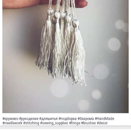
#кружево #рукоделие #дляшитья #подборка #бахрома #HandMade
#needlework #stitching #sewing_supplies #fringe #brushes #decor