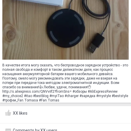
В качестве итога могу сказать, что беспроводное зарядное устройство - это
полная свобода и комфорт в таком деликатном деле, как процесс
насыщения аккумуляторной батареи вашего мобильного девайса.
Поэтому, смело могу рекомендовать эти зарядки, даже не взирая на
потери при передаче тока методом электромагнитной индукции. Всем
спасибо за внимание!👍 Любви, удачи, понимания!✋
http://s.aliexpress.com/QNVviIf2?fromSns= #обзоры #AliExpressReview
#my_choice2 #itao #bеstblog #myiTao #charger #зарядка #mystyle #beststуle
#трофеи_Fan.Tomasa #Fan.Tomas
XX likes
Comments by XX users