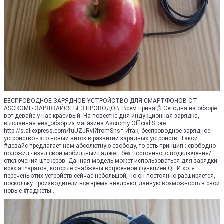
БЕСПРОВОДНОЕ ЗАРЯДНОЕ УСТРОЙСТВО ДЛЯ СМАРТФОНОВ ОТ
ASCROMI - ЗАРЯЖАЙСЯ БЕЗ ПРОВОДОВ. Всем прива!✋ Сегодня на обзоре
вот девайс у нас красивый. На повестке дня индукционная зарядка,
высланная #на_обзор из магазина Ascromy Official Store
http://s.aliexpress.com/fuUZJRvi?fromSns= Итак, беспроводное зарядное
устройство - это новый виток в развитии зарядных устройств. Такой
#девайс предлагает нам абсолютную свободу, то есть принцип : свободно
положил - взял свой мобильный гаджет, без постоянного подключения/
отключения штекеров. Данная модель может использоваться для зарядки
всех ап*аратов, которые снабжены встроенной функцией Qi. И хотя
перечень этих устройств сейчас небольшой, но он постоянно расширяется,
поскольку производители всё время внедряют данную возможность в свои
новые #гаджеты .