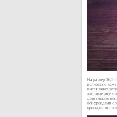
На размер 36,5 в
полностью кожа 
имеет запах,хот
длинные ,все хо
.Для гномов неп
бойфрендами с 
кросы,но мне как