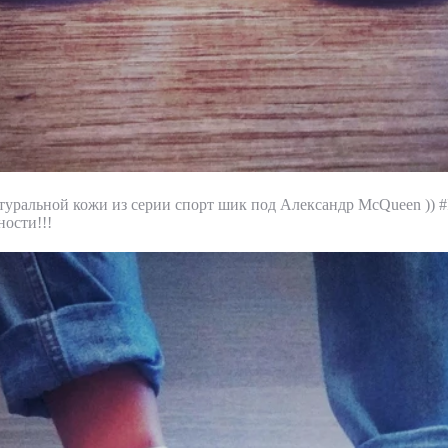
туральной кожи из серии спорт шик под Александр McQueen )) 
ности!!!