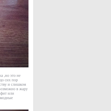
а ,но это не
до сих пор
ству и слишком
евозможно в жару
 фит или
 модные