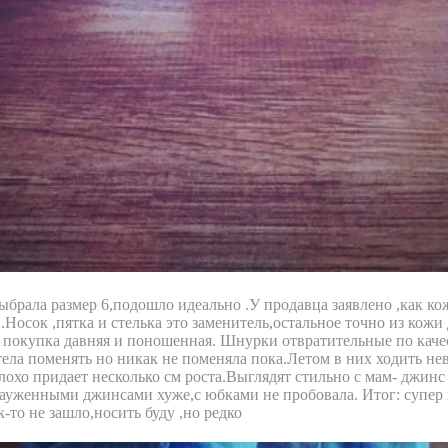
ыбрала размер 6,подошло идеально .У продавца заявлено ,как кож
.Носок ,пятка и стелька это заменитель,остальное точно из кожи 
я покупка давняя и поношенная. Шнурки отвратительные по каче
тела поменять но никак не поменяла пока.Летом в них ходить н
лохо придает несколько см роста.Выглядят стильно с мам- джинс
зауженными джинсами хуже,с юбками не пробовала. Итог: супер
-то не зашло,носить буду ,но редко